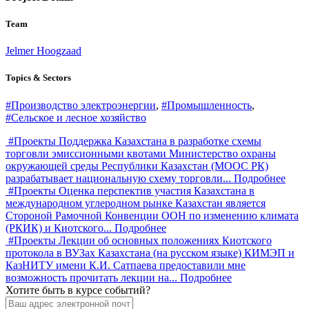
Team
Jelmer Hoogzaad
Topics & Sectors
#Производство электроэнергии
,
#Промышленность
,
#Сельское и лесное хозяйство
#Проекты
Поддержка Казахстана в разработке схемы
торговли эмиссионными квотами
Министерство охраны
окружающей среды Республики Казахстан (МООС РК)
разрабатывает национальную схему торговли
... Подробнее
#Проекты
Оценка перспектив участия Казахстана в
международном углеродном рынке
Казахстан является
Стороной Рамочной Конвенции ООН по изменению климата
(РКИК) и Киотского
... Подробнее
#Проекты
Лекции об основных положениях Киотского
протокола в ВУЗах Казахстана (на русском языке)
КИМЭП и
КазНИТУ имени К.И. Сатпаева предоставили мне
возможность прочитать лекции на
... Подробнее
Хотите быть в курсе событий?